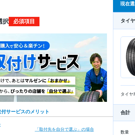
現在選
タイヤ
選択
必須項目
タイヤ
取付サービスのメリット
合計
合
「取付先を自分で
選ぶ」の場合
数量