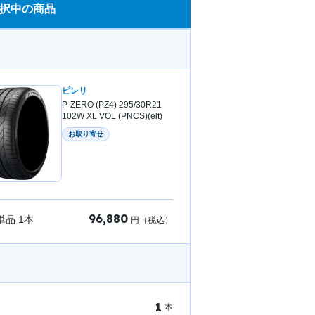
択中の商品
ピレリ
P-ZERO (PZ4) 295/30R21
102W XL VOL (PNCS)(elt)
お取り寄せ
96,880
単品
1
本
円（税込）
1
本