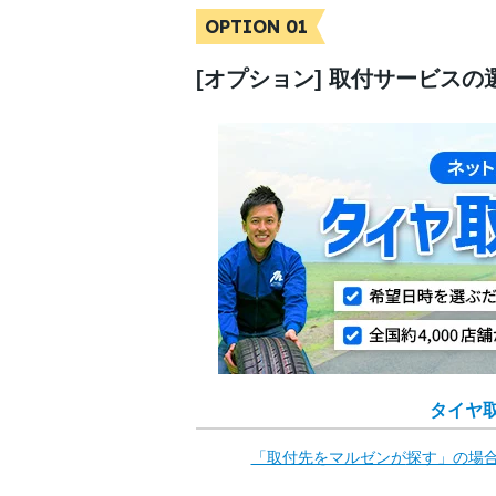
OPTION 01
[オプション] 取付サービスの
タイヤ
「取付先をマルゼンが
探す」の場