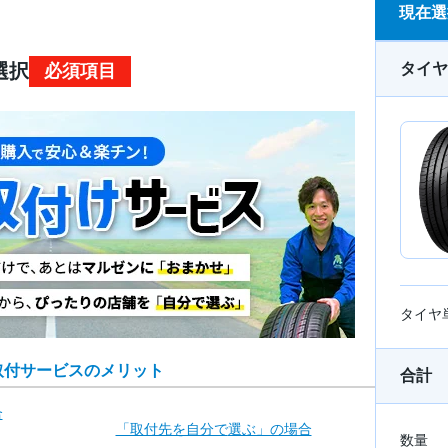
現在選
タイヤ
選択
必須項目
タイヤ
取付サービスのメリット
合計
合
「取付先を自分で
選ぶ」の場合
数量