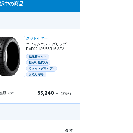
択中の商品
グッドイヤー
エフィシエント グリップ
RVF02 185/55R16 83V
低燃費タイヤ
転がり抵抗AA
ウェットグリップb
お取り寄せ
55,240
単品
4
本
円（税込）
4
本