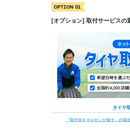
OPTION 01
[オプション] 取付サービスの
タイヤ
「取付先をマルゼンが
探す」の場