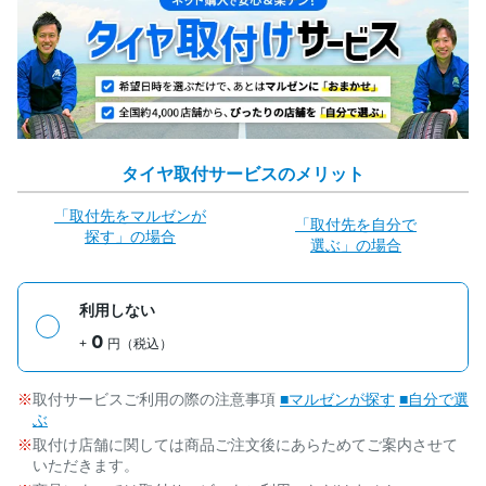
タイヤ取付サービスのメリット
「取付先をマルゼンが
「取付先を自分で
探す」の場合
選ぶ」の場合
利用しない
0
+
円（税込）
取付サービスご利用の際の注意事項
■マルゼンが探す
■自分で選
ぶ
取付け店舗に関しては商品ご注文後にあらためてご案内させて
いただきます。