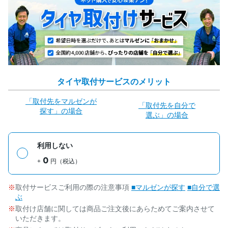
タイヤ取付サービスのメリット
「取付先をマルゼンが
「取付先を自分で
探す」の場合
選ぶ」の場合
利用しない
0
+
円（税込）
取付サービスご利用の際の注意事項
■マルゼンが探す
■自分で選
ぶ
取付け店舗に関しては商品ご注文後にあらためてご案内させて
いただきます。