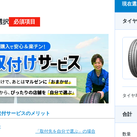
現在選
タイヤ
選択
必須項目
タイヤ
取付サービスのメリット
合計
合
「取付先を自分で
選ぶ」の場合
数量