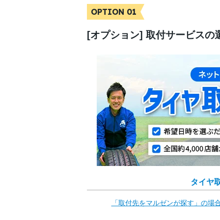
OPTION 01
[オプション] 取付サービスの
タイヤ
「取付先をマルゼンが
探す」の場