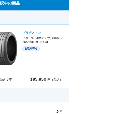
択中の商品
ブリヂストン
POTENZA (ポテンザ) S007A
265/35R19 98Y XL
お取り寄せ
185,850
単品
3
本
円（税込）
3
本