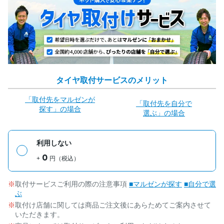
タイヤ取付サービスのメリット
「取付先をマルゼンが
「取付先を自分で
探す」の場合
選ぶ」の場合
利用しない
0
+
円（税込）
取付サービスご利用の際の注意事項
■マルゼンが探す
■自分で選
ぶ
取付け店舗に関しては商品ご注文後にあらためてご案内させて
いただきます。