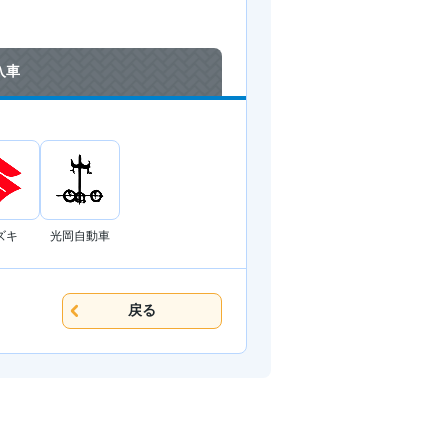
入車
ズキ
光岡自動車
戻る