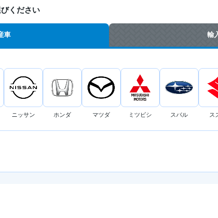
選びください
産車
輸
ニッサン
ホンダ
マツダ
ミツビシ
スバル
ス