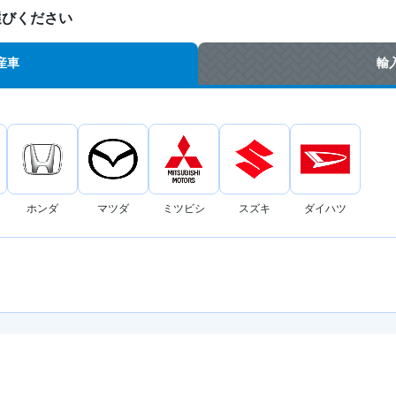
選びください
産車
輸
ホンダ
マツダ
ミツビシ
スズキ
ダイハツ