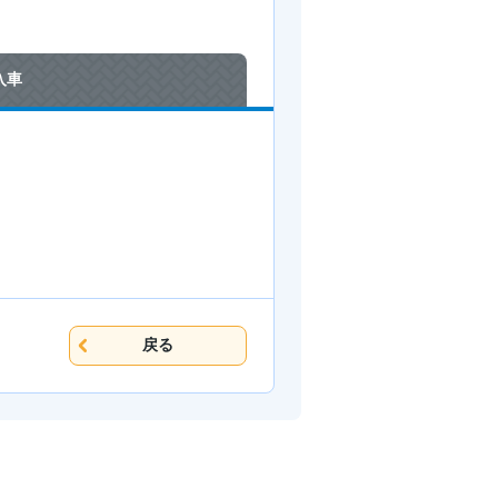
入車
戻る