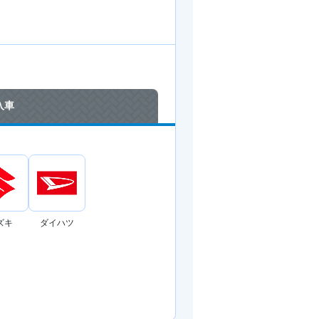
入車
ズキ
ダイハツ