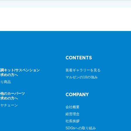
CONTENTS
調キット/サスペンション
装着ギャラリーを見る
お求めの方へ
マルゼンの10の強み
廻り商品
の他のカーパーツ
COMPANY
お求めの方へ
イヤチェーン
会社概要
経営理念
社長挨拶
SDGsへの取り組み