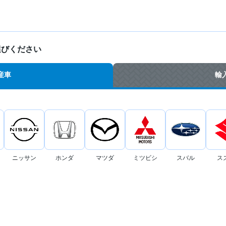
選びください
産車
輸
ニッサン
ホンダ
マツダ
ミツビシ
スバル
ス