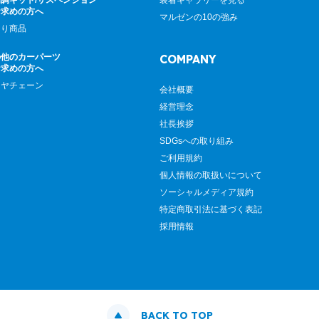
調キット/サスペンション
装着ギャラリーを見る
お求めの方へ
マルゼンの10の強み
廻り商品
の他のカーパーツ
COMPANY
お求めの方へ
イヤチェーン
会社概要
経営理念
社長挨拶
SDGsへの取り組み
ご利用規約
個人情報の取扱いについて
ソーシャルメディア規約
特定商取引法に基づく表記
採用情報
BACK TO TOP