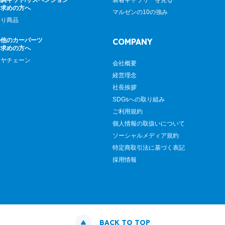
調キット/サスペンション
装着ギャラリーを見る
お求めの方へ
マルゼンの10の強み
廻り商品
の他のカーパーツ
COMPANY
お求めの方へ
イヤチェーン
会社概要
経営理念
社長挨拶
SDGsへの取り組み
ご利用規約
個人情報の取扱いについて
ソーシャルメディア規約
特定商取引法に基づく表記
採用情報
BACK TO TOP