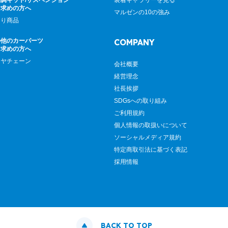
調キット/サスペンション
装着ギャラリーを見る
お求めの方へ
マルゼンの10の強み
廻り商品
の他のカーパーツ
COMPANY
お求めの方へ
イヤチェーン
会社概要
経営理念
社長挨拶
SDGsへの取り組み
ご利用規約
個人情報の取扱いについて
ソーシャルメディア規約
特定商取引法に基づく表記
採用情報
BACK TO TOP