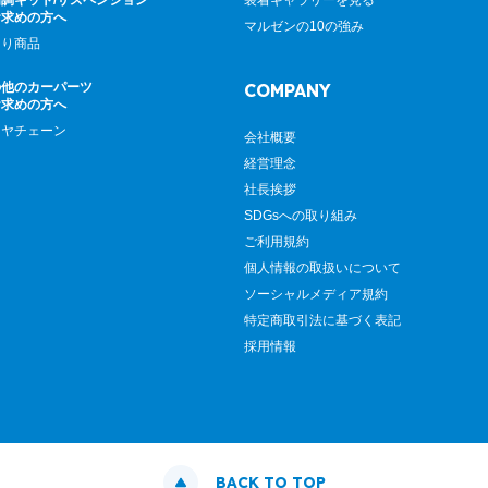
調キット/サスペンション
装着ギャラリーを見る
お求めの方へ
マルゼンの10の強み
廻り商品
の他のカーパーツ
COMPANY
お求めの方へ
イヤチェーン
会社概要
経営理念
社長挨拶
SDGsへの取り組み
ご利用規約
個人情報の取扱いについて
ソーシャルメディア規約
特定商取引法に基づく表記
採用情報
BACK TO TOP