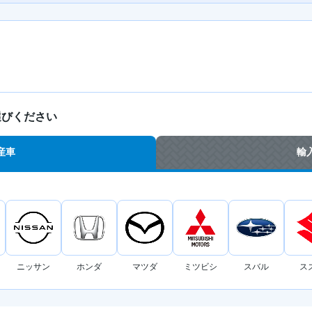
選びください
産車
輸
ニッサン
ホンダ
マツダ
ミツビシ
スバル
ス