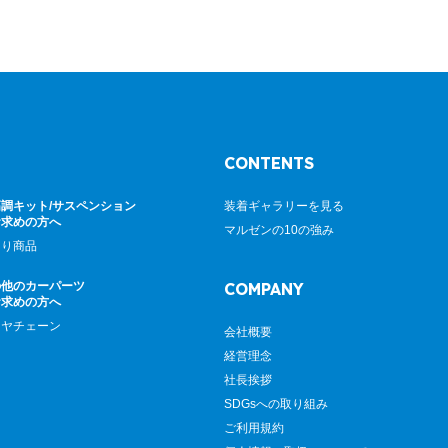
CONTENTS
調キット/サスペンション
装着ギャラリーを見る
お求めの方へ
マルゼンの10の強み
廻り商品
の他のカーパーツ
COMPANY
お求めの方へ
イヤチェーン
会社概要
経営理念
社長挨拶
SDGsへの取り組み
ご利用規約