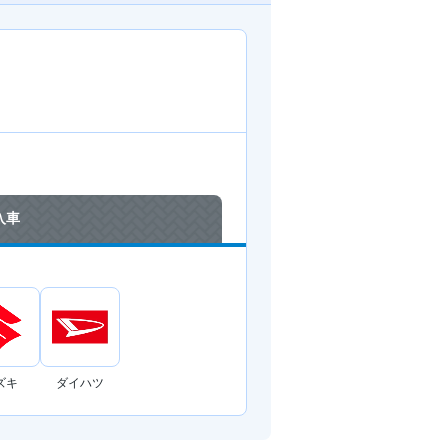
入車
ズキ
ダイハツ