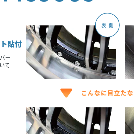
表側
イト貼付
バー
いて
こんなに目立たな
付