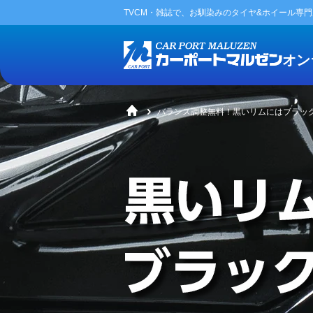
TVCM・雑誌で、お馴染みの
タイヤ&ホイール専
オン
バランス調整無料！黒いリムにはブラッ