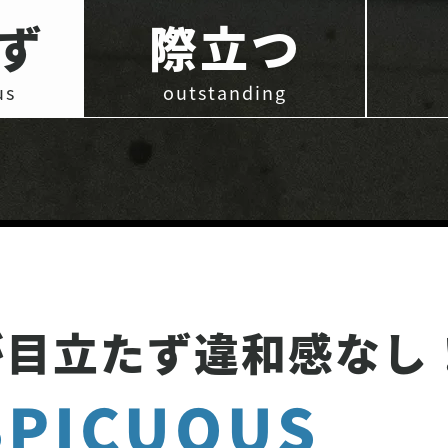
ず
際立つ
us
outstanding
が目立たず違和感なし
PICUOUS