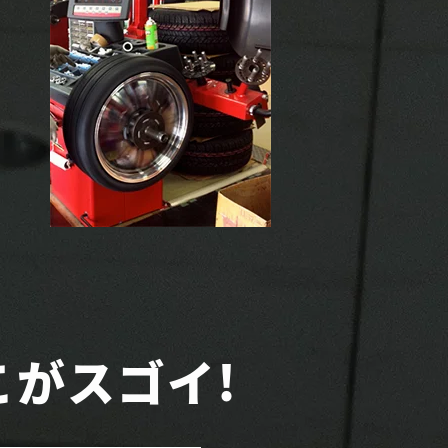
。
と
こがスゴイ!