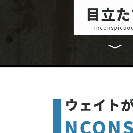
目立た
inconspicuo
I
ウェイト
NCONS