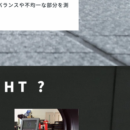
バランスや不均一な部分を測
。
GHT ?