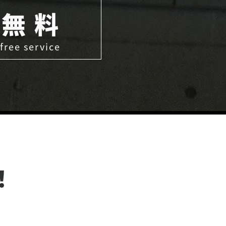
無 料
free service
！