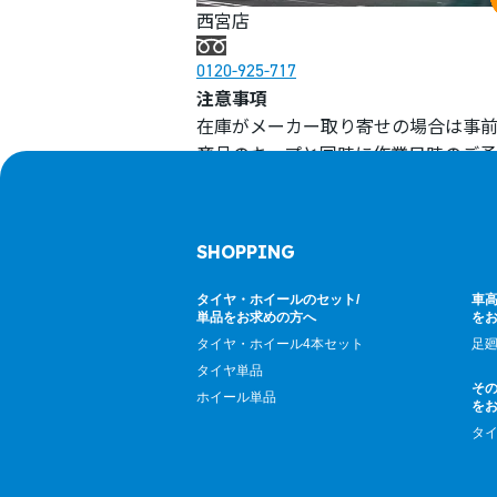
西宮店
0120-925-717
注意事項
在庫がメーカー取り寄せの場合は事前
商品のキープと同時に作業日時のご予
商品は決まっていない状態での作業ご
オイル交換等、その他サービス外の作
SHOPPING
タイヤ・ホイールのセット/
車高
単品をお求めの方へ
を
タイヤ・ホイール4本セット
足
タイヤ単品
そ
ホイール単品
を
タ