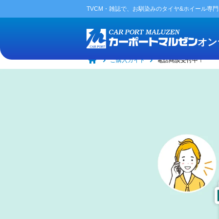
TVCM・雑誌で、お馴染みの
タイヤ&ホイール専
オン
ご購入ガイド
電話商談受付中！