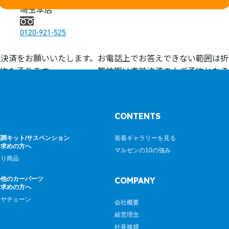
埼玉本店
0120-921-525
決済をお願いいたします。
お電話上でお答えできない範囲は折
約も承ります。
繁忙期は事前決済の上ご予約となる
予約は承りかねます。
他社でご購入されたタイヤ・ホイー
業内容は承りかねます。
CONTENTS
調キット/サスペンション
装着ギャラリーを見る
お求めの方へ
マルゼンの10の強み
廻り商品
の他のカーパーツ
COMPANY
お求めの方へ
イヤチェーン
会社概要
経営理念
社長挨拶