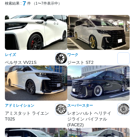
7
検索結果 :
件 （1〜7件表示中）
レイズ
ワーク
ベルサス VV21S
ジースト ST2
アドミレイション
スーパースター
アミスタット ライエン
レオンハルト ヘリテイ
T025
ジライン バイファル
(FACE2)