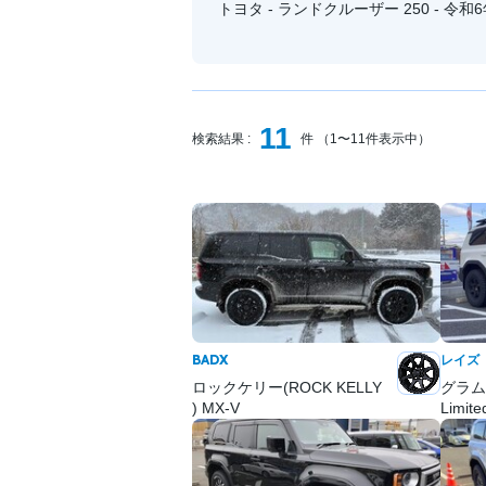
トヨタ - ランドクルーザー 250 - 令和6
11
検索結果 :
件 （1〜11件表示中）
BADX
レイズ
ロックケリー(ROCK KELLY
グラムラ
) MX-V
Limit