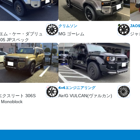
クリムソン
JAO
(エム・ケー・ダブリュ
MG ゴーレム
ジャ
205 JPスペック
4×4エンジニアリング
エクスリート 306S
Air/G VULCAN(ヴァルカン)
 Monoblock