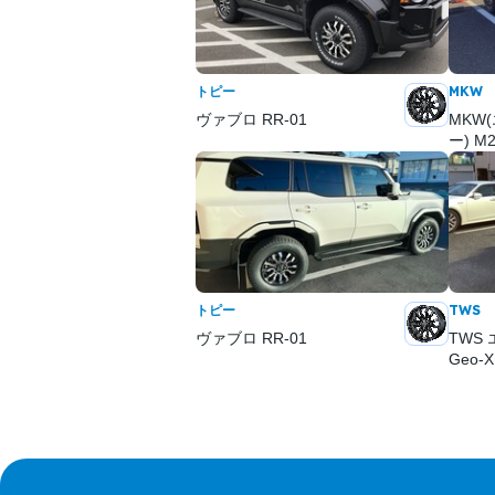
トピー
MKW
ヴァブロ RR-01
MKW
ー) M
トピー
TWS
ヴァブロ RR-01
TWS 
Geo-X