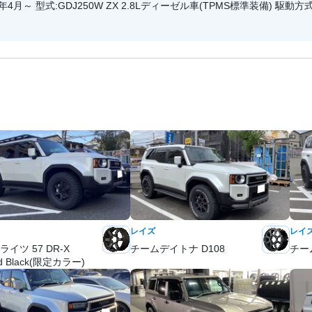
年4月～ 型式:GDJ250W ZX 2.8Lディーゼル車(TPMS標準装備) 駆動方式
レイズ
レイ
イツ 57 DR-X
チームデイトナ D108
チー
ed Black(限定カラー)