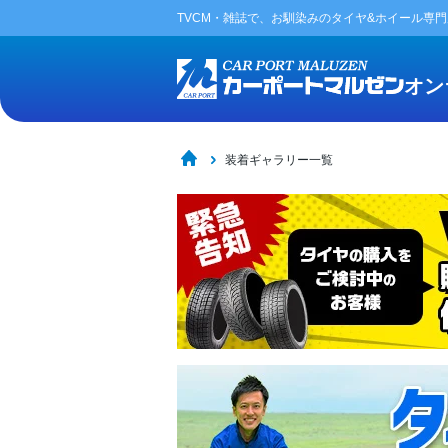
TVCM・雑誌で、お馴染みの
タイヤ&ホイール専
オン
装着ギャラリー一覧