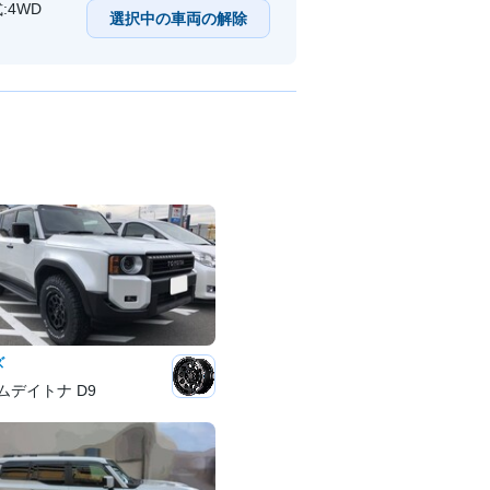
:4WD
選択中の車両の解除
ズ
ムデイトナ D9