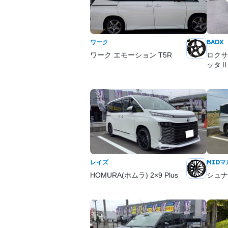
ワーク
BADX
ワーク エモーション T5R
ロクサ
ッタⅡ 
レイズ
MID
HOMURA(ホムラ) 2×9 Plus
シュナ