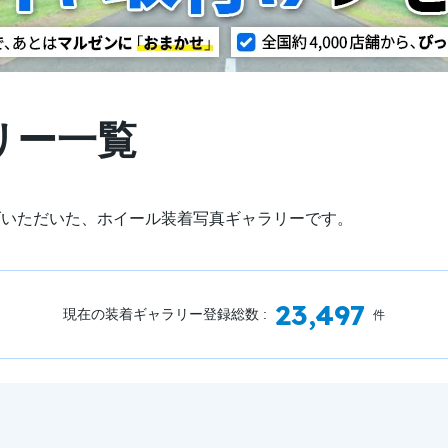
リー一覧
げいただいた、ホイール装着写真ギャラリーです。
23,497
現在の装着ギャラリー登録総数 :
件