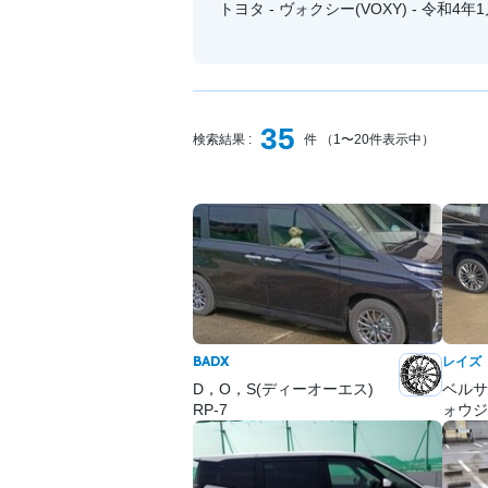
トヨタ - ヴォクシー(VOXY) - 令和4年
35
検索結果 :
件 （1〜20件表示中）
BADX
レイズ
D，O，S(ディーオーエス)
ベルサ
RP-7
ォウジ