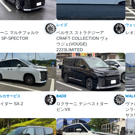
レイズ
ウェ
ーニ マルチフォルケ
ベルサス ストラテジーア
レオニ
SP-SPECTOR
CRAFT COLLECTION ヴォ
ウジェ(VOUGE)
2223LIMITED
マルカサービス
BADX
WAL
イダー SX-2
ロクサーニ テンペストター
ヴァ
ビンVX
ンライ
サス