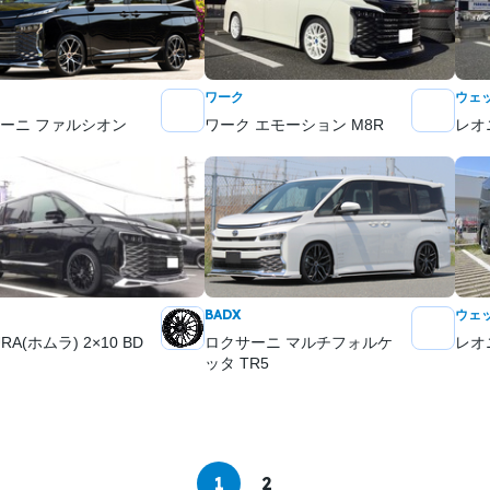
ワーク
ウェ
ーニ ファルシオン
ワーク エモーション M8R
レオ
BADX
ウェ
RA(ホムラ) 2×10 BD
ロクサーニ マルチフォルケ
レオ
ッタ TR5
1
2