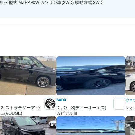
1月～ 型式:MZRA90W ガソリン車(2WD) 駆動方式:2WD
BADX
ウェ
ス ストラテジーア ヴ
D，O，S(ディーオーエス)
レオ
ェ(VOUGE)
ガビアルⅢ