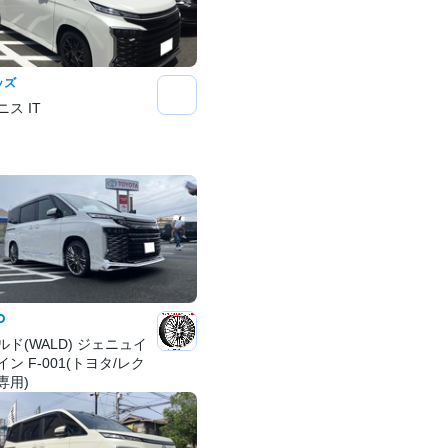
ッズ
ス IT
D
ルド(WALD) ジェニュイ
ン F-001(トヨタ/レク
専用)