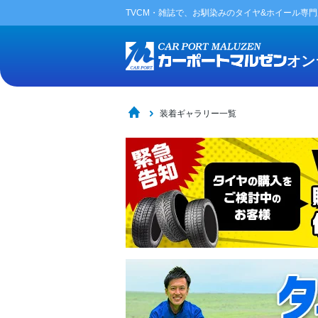
TVCM・雑誌で、お馴染みの
タイヤ&ホイール専
オン
装着ギャラリー一覧