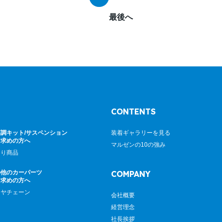
最後へ
CONTENTS
調キット/サスペンション
装着ギャラリーを見る
お求めの方へ
マルゼンの10の強み
廻り商品
の他のカーパーツ
COMPANY
お求めの方へ
イヤチェーン
会社概要
経営理念
社長挨拶