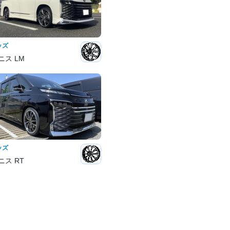
ッズ
ニス LM
ッズ
ニス RT