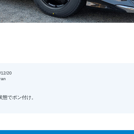
12/20
ran
状態でポン付け。