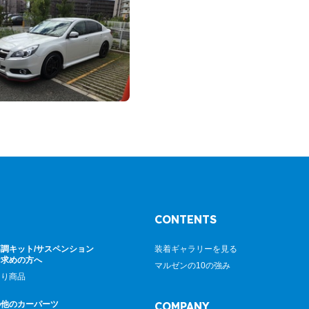
CONTENTS
調キット/サスペンション
装着ギャラリーを見る
お求めの方へ
マルゼンの10の強み
廻り商品
の他のカーパーツ
COMPANY