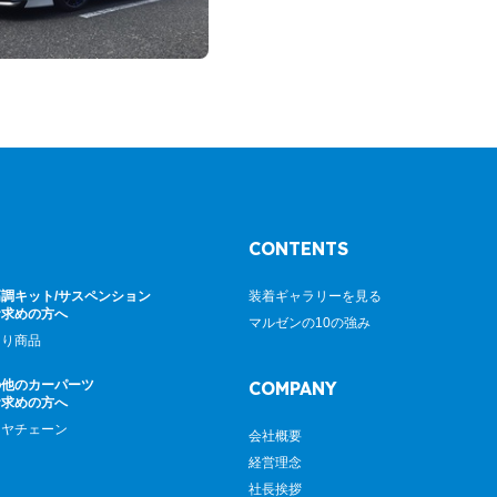
CONTENTS
調キット/サスペンション
装着ギャラリーを見る
お求めの方へ
マルゼンの10の強み
廻り商品
の他のカーパーツ
COMPANY
お求めの方へ
イヤチェーン
会社概要
経営理念
社長挨拶