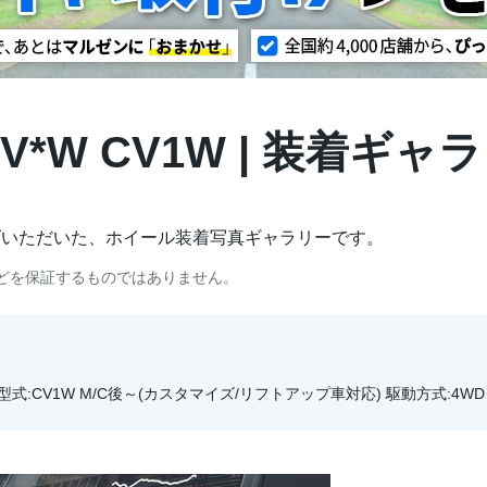
CV*W CV1W | 装着ギャ
げいただいた、ホイール装着写真ギャラリーです。
どを保証するものではありません。
～ 型式:CV1W M/C後～(カスタマイズ/リフトアップ車対応) 駆動方式:4WD