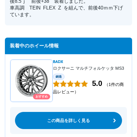
後8.5ｊ 前後+38 装着しました。
車高調 TEIN FLEX Z を組んで、前後40ｍｍ下げ
ています。
装着中のホイール情報
BADX
ロクサーニ マルチフォルケッタ MS3
鋳造
5.0
（1件の商
品レビュー）
おすすめ
この商品を詳しく見る