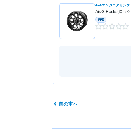
4×4エンジニアリング
Air/G Rocks(ロッ
鋳造
前の車へ