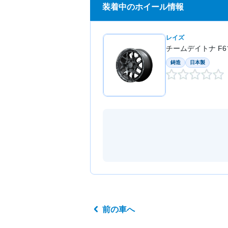
装着中のホイール情報
レイズ
チームデイトナ F
鋳造
日本製
前の車へ