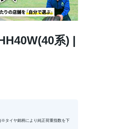
0W(40系) |
(2WD)※タイヤ銘柄により純正荷重指数を下