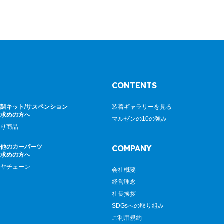
CONTENTS
調キット/サスペンション
装着ギャラリーを見る
お求めの方へ
マルゼンの10の強み
廻り商品
の他のカーパーツ
COMPANY
お求めの方へ
イヤチェーン
会社概要
経営理念
社長挨拶
SDGsへの取り組み
ご利用規約