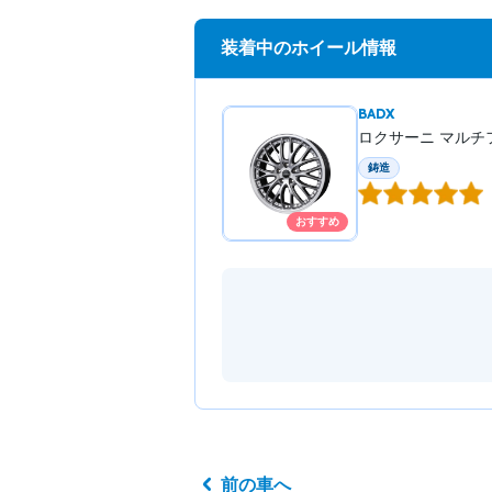
装着中のホイール情報
BADX
ロクサーニ マルチ
鋳造
おすすめ
前の車へ