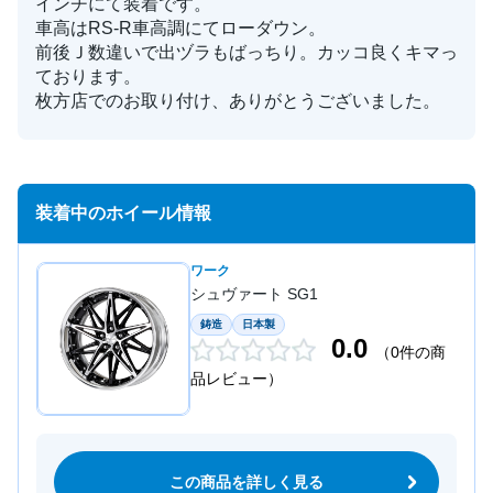
インチにて装着です。
車高はRS-R車高調にてローダウン。
前後Ｊ数違いで出ヅラもばっちり。カッコ良くキマっ
ております。
枚方店でのお取り付け、ありがとうございました。
装着中のホイール情報
ワーク
シュヴァート SG1
鋳造
日本製
0.0
（0件の商
品レビュー）
この商品を詳しく見る