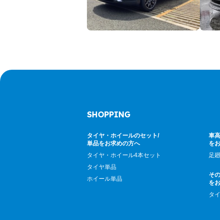
SHOPPING
タイヤ・ホイールのセット/
車高
単品をお求めの方へ
を
タイヤ・ホイール4本セット
足
タイヤ単品
そ
ホイール単品
を
タ