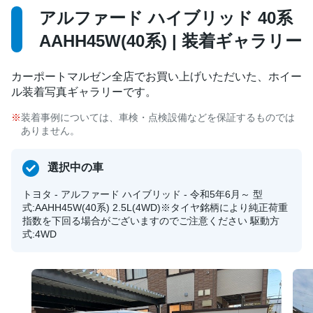
アルファード ハイブリッド 40系
AAHH45W(40系) | 装着ギャラリー
カーポートマルゼン全店でお買い上げいただいた、ホイー
ル装着写真ギャラリーです。
装着事例については、車検・点検設備などを保証するものでは
ありません。
選択中の車
トヨタ - アルファード ハイブリッド - 令和5年6月～ 型
式:AAHH45W(40系) 2.5L(4WD)※タイヤ銘柄により純正荷重
指数を下回る場合がございますのでご注意ください 駆動方
式:4WD