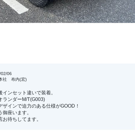
02/06
阪本社 布内(宏)
 前後インセット違いで装着。
ンダーM/T(G003)
デザインで迫力のある仕様がGOOD！
う御座います。
店お待ちしてます。