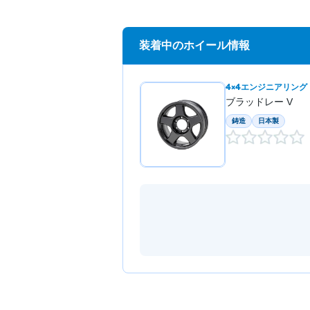
装着中のホイール情報
4×4エンジニアリング
ブラッドレー V
鋳造
日本製