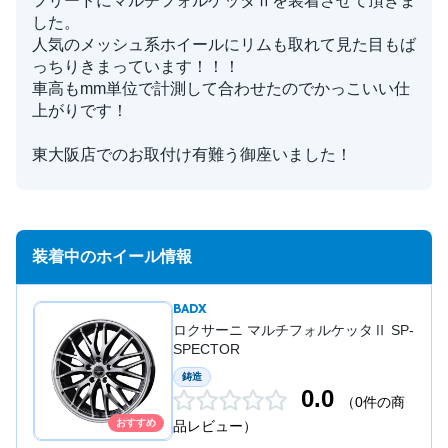
フリードにマルチフォルケッタⅡを装着させて頂きま
した。
人気のメッシュ系ホイールにリムも取れて見た目もば
っちりきまっています！！！
車高もmm単位で計測して合わせたのでかっこいい仕
上がりです！
東大阪店でのお取付け有難う御座いました！
装着中のホイール情報
BADX
ロクサーニ マルチフォルケッタⅡ SP-
SPECTOR
鋳造
0.0
（0件の商
おすすめ
品レビュー）