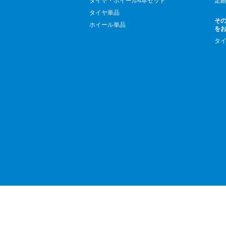
タイヤ・ホイール4本セット
足
タイヤ単品
そ
ホイール単品
を
タ