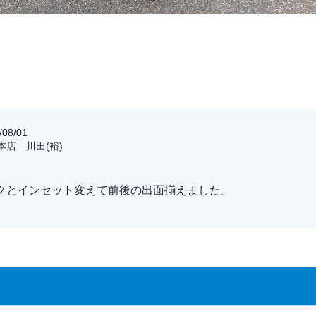
08/01
玉本店 川田(裕)
クとインセット変えて前後の出面揃えました。