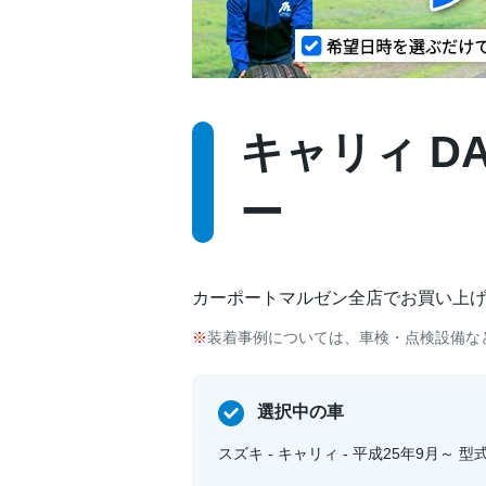
キャリィ DA
ー
カーポートマルゼン全店でお買い上
装着事例については、車検・点検設備な
選択中の車
スズキ - キャリィ - 平成25年9月～ 型式:E