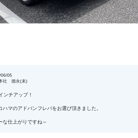
06/05
阪本社 德永(未)
にインチアップ！
コハマのアドバンフレバをお選び頂きました。
ーな仕上がりですね～