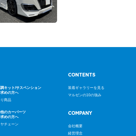
CONTENTS
調キット/サスペンション
装着ギャラリーを見る
お求めの方へ
マルゼンの10の強み
廻り商品
の他のカーパーツ
COMPANY
お求めの方へ
イヤチェーン
会社概要
経営理念