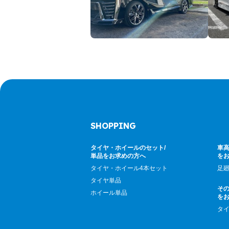
SHOPPING
タイヤ・ホイールのセット/
車高
単品をお求めの方へ
を
タイヤ・ホイール4本セット
足
タイヤ単品
そ
ホイール単品
を
タ