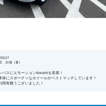
05/27
方店 白城（蒼）
バスにエモーションkiwamiを装着！
車体にスポーティなホイールがベストマッチしています！
利用有難うございました！