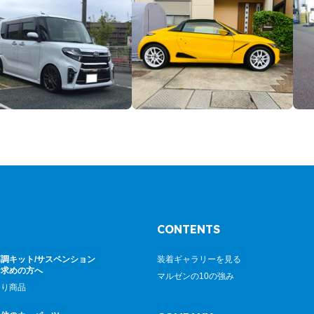
CONTENTS
調キット/サスペンション
装着ギャラリーを見る
お求めの方へ
マルゼンの10の強み
廻り商品