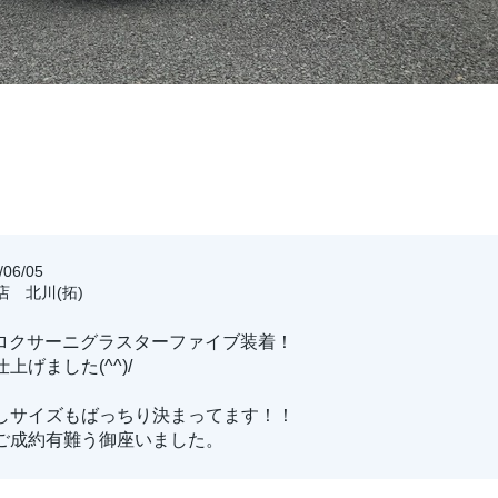
06/05
店 北川(拓)
Yにロクサーニグラスターファイブ装着！
上げました(^^)/
しサイズもばっちり決まってます！！
ご成約有難う御座いました。