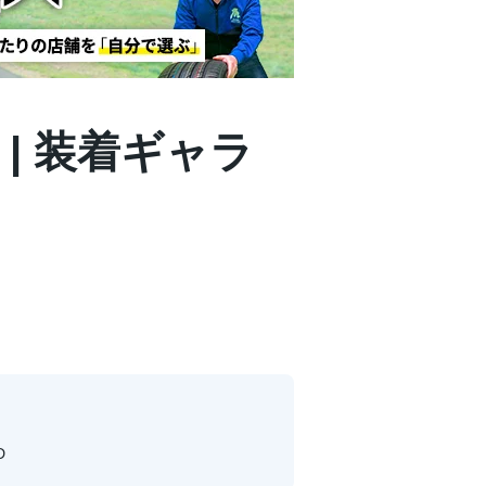
 | 装着ギャラ
D