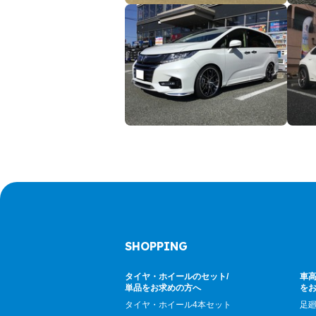
SHOPPING
タイヤ・ホイールのセット/
車高
単品をお求めの方へ
を
タイヤ・ホイール4本セット
足