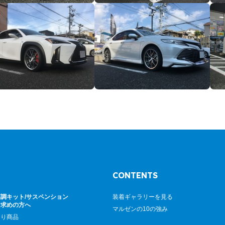
CONTENTS
調キット/サスペンション
装着ギャラリーを見る
お求めの方へ
マルゼンの10の強み
廻り商品