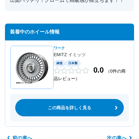
出面バッチリ！クロームで高級感が際立ちます！！
装着中のホイール情報
ワーク
EMITZ イミッツ
鋳造
日本製
0.0
（0件の商
品レビュー）
この商品を詳しく見る
前の車へ
次の車へ