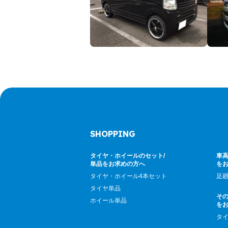
SHOPPING
タイヤ・ホイールのセット/
車高
単品をお求めの方へ
を
タイヤ・ホイール4本セット
足
タイヤ単品
そ
ホイール単品
を
タ