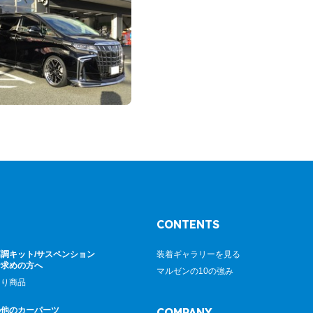
CONTENTS
調キット/サスペンション
装着ギャラリーを見る
お求めの方へ
マルゼンの10の強み
廻り商品
の他のカーパーツ
COMPANY