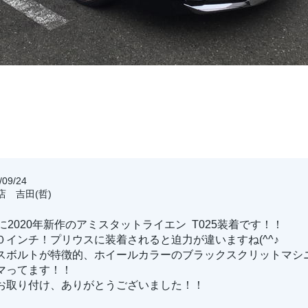
09/24
店 吉田(哲)
に2020年新作のアミスタットライエン T025装着です！！
０インチ！プリウスに装着されると迫力が違いますね(^^♪
スボルトが特徴的、ホイールカラーのブラックスクリットマシ
マってます！！
お取り付け、ありがとうございました！！