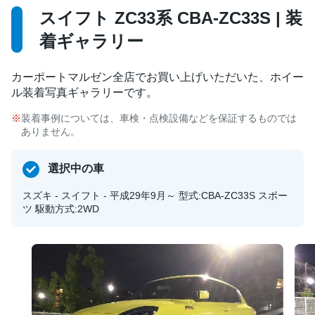
スイフト ZC33系 CBA-ZC33S | 装
着ギャラリー
カーポートマルゼン全店でお買い上げいただいた、ホイー
ル装着写真ギャラリーです。
装着事例については、車検・点検設備などを保証するものでは
ありません。
選択中の車
スズキ - スイフト - 平成29年9月～ 型式:CBA-ZC33S スポー
ツ 駆動方式:2WD