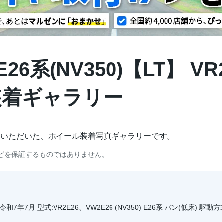
6系(NV350)【LT】 VR
| 装着ギャラリー
げいただいた、ホイール装着写真ギャラリーです。
どを保証するものではありません。
7年7月 型式:VR2E26、VW2E26 (NV350) E26系 バン(低床) 駆動方