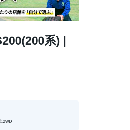
0(200系) |
式:2WD