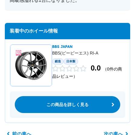
高級感溢れる1台になりました。
装着中のホイール情報
BBS JAPAN
BBS(ビービーエス) RI-A
鍛造
日本製
0.0
（0件の商
品レビュー）
この商品を詳しく見る
前の車へ
次の車へ