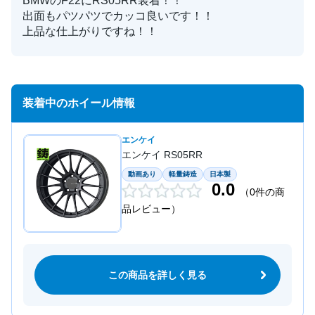
BMWのF22にRS05RR装着！！
出面もパツパツでカッコ良いです！！
上品な仕上がりですね！！
装着中のホイール情報
エンケイ
エンケイ RS05RR
動画あり
軽量鋳造
日本製
0.0
（0件の商
品レビュー）
この商品を詳しく見る