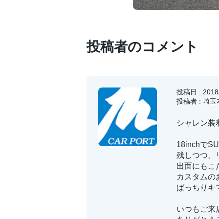
投稿者のコメント
投稿日 : 2018/
投稿者 : 埼
シャレン装
18inchで
残しつつ、
出面にもこ
カスタムの
ばっちりキ
いつもご来