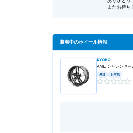
ありがとう
またお待ち
装着中のホイール情報
KYOHO
AME シャレン XF-
鋳造
日本製