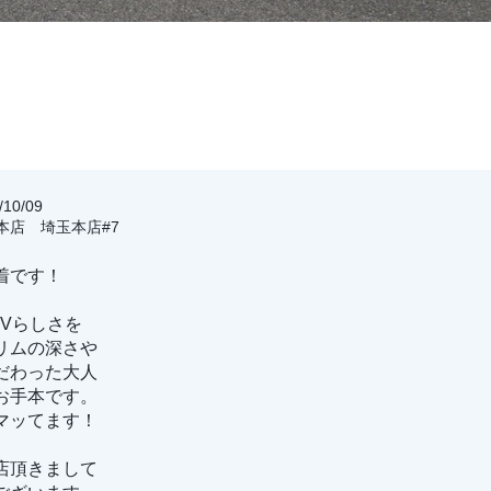
10/09
玉本店 埼玉本店#7
着です！
SUVらしさを
リムの深さや
だわった大人
お手本です。
マッてます！
店頂きまして