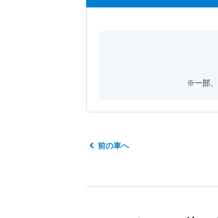
※一部、
前の車へ