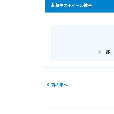
装着中のホイール情報
※一部、
前の車へ