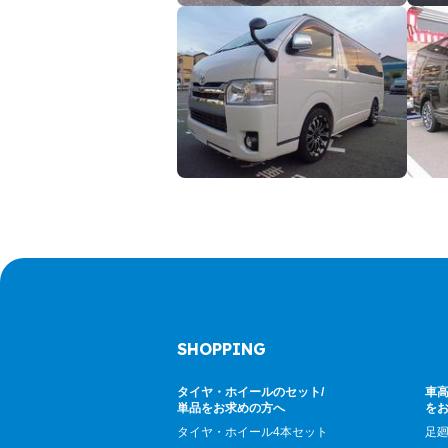
SHOPPING
タイヤ・ホイールのセット/
車高
単品をお求めの方へ
を
タイヤ・ホイール4本セット
足