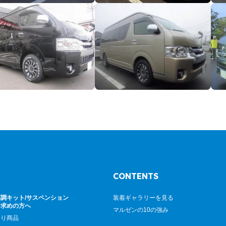
CONTENTS
調キット/サスペンション
装着ギャラリーを見る
お求めの方へ
マルゼンの10の強み
廻り商品